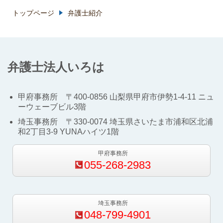
トップページ
弁護士紹介
弁護士法人いろは
甲府事務所 〒
400-0856
山梨県甲府市伊勢
1-4-11
ニュ
ーウェーブビル
3
階
埼玉事務所 〒
330-0074
埼玉県さいたま市浦和区北浦
和
2
丁目
3-9 YUNA
ハイツ
1
階
甲府事務所
055-268-2983
埼玉事務所
048-799-4901