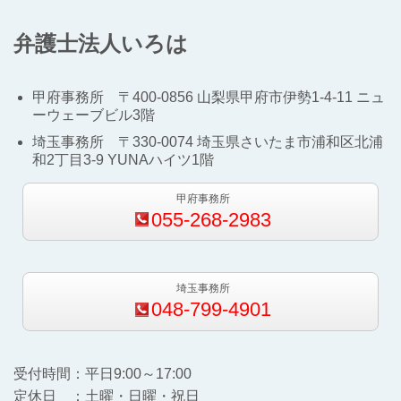
弁護士法人いろは
甲府事務所 〒
400-0856
山梨県甲府市伊勢
1-4-11
ニュ
ーウェーブビル
3
階
埼玉事務所 〒
330-0074
埼玉県さいたま市浦和区北浦
和
2
丁目
3-9 YUNA
ハイツ
1
階
甲府事務所
055-268-2983
埼玉事務所
048-799-4901
受付時間：平日9:00～17:00
定休日 ：土曜・日曜・祝日